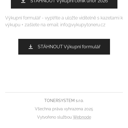
STÁHNOUT Výkupní ceník únor 2026
Výkupní formulář - vyplňte a uložte viditelně s kazetami k
výkupu + zašlete na email: info@vykupytoneru.cz
STÁHNOUT Výkupní formulář
TONERSYSTEM s.r.o.
Všechna práva vyhrazena 2025
Vytvořeno službou
Webnode